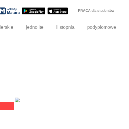
PRACA dla studentów
ierskie
jednolite
II stopnia
podyplomowe