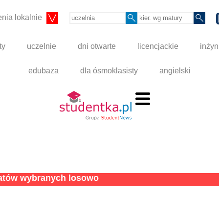
nia lokalnie
ty
uczelnie
dni otwarte
licencjackie
inżyn
edubaza
dla ósmoklasisty
angielski
tatów wybranych losowo