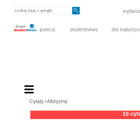
wydarze
poleca:
studentnews
dla maturzys
Cytaty i Aforyzmy
10 cy