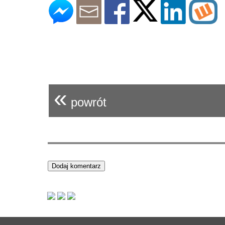
«
powrót