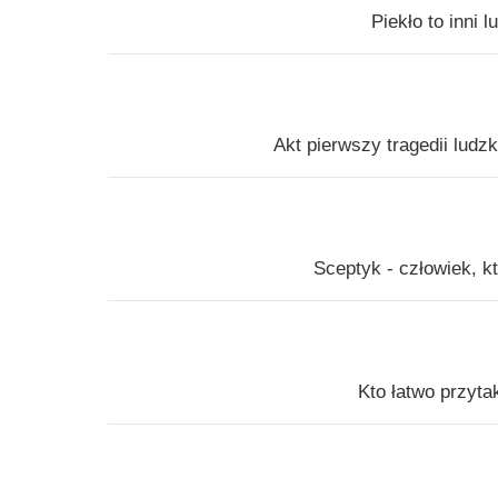
Piekło to inni 
Akt pierwszy tragedii ludz
Sceptyk - człowiek, k
Kto łatwo przyta