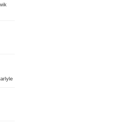
wik
arlyle