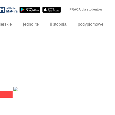
PRACA dla studentów
ierskie
jednolite
II stopnia
podyplomowe