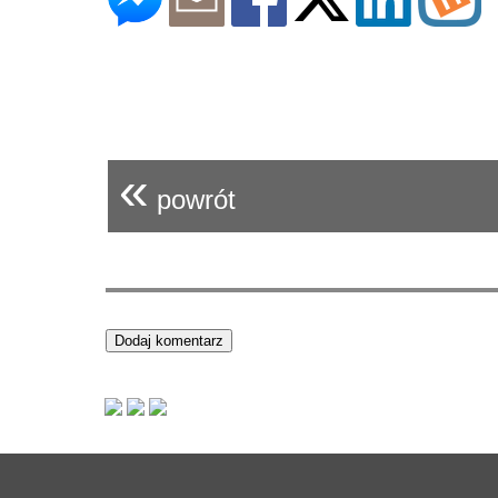
«
powrót