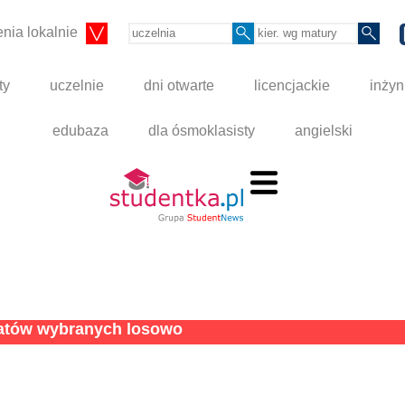
nia lokalnie
ty
uczelnie
dni otwarte
licencjackie
inżyn
edubaza
dla ósmoklasisty
angielski
tatów wybranych losowo