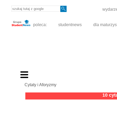
wydarze
poleca:
studentnews
dla maturzys
Cytaty i Aforyzmy
10 cy