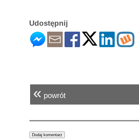
Udostępnij
«
powrót