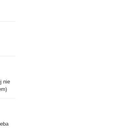
j nie
em)
zeba