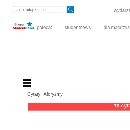
wydarze
poleca:
studentnews
dla maturzys
Cytaty i Aforyzmy
10 cy