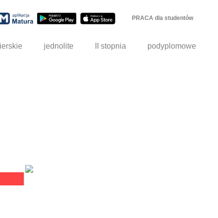
PRACA dla studentów
ierskie
jednolite
II stopnia
podyplomowe