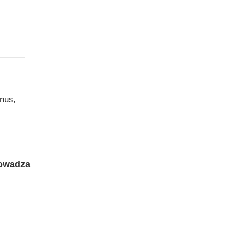
nus,
rowadza