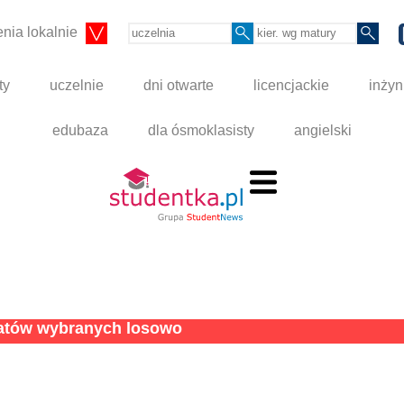
nia lokalnie
ty
uczelnie
dni otwarte
licencjackie
inżyn
edubaza
dla ósmoklasisty
angielski
tatów wybranych losowo