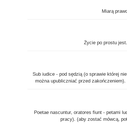
Miarą prawd
Życie po prostu jes
Sub iudice - pod sędzią (o sprawie której n
można upubliczniać przed zakończeniem). 
Poetae nascuntur, oratores fiunt - petami 
pracy). (aby zostać mówcą, po