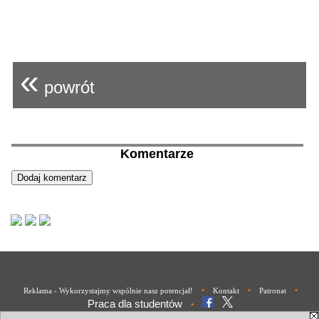
«
powrót
Komentarze
•
•
•
Reklama - Wykorzystajmy wspólnie nasz potencjał!
Kontakt
Patronat
Praca dla studentów
•