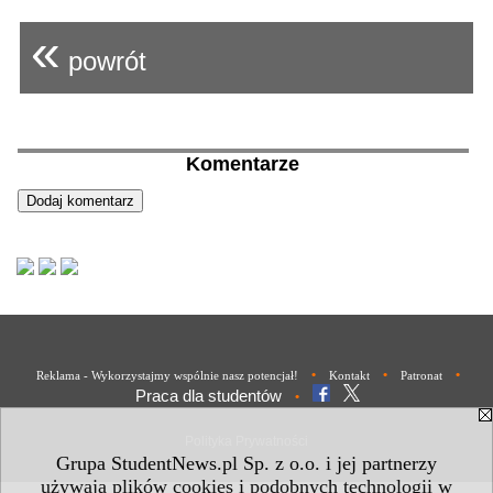
«
powrót
Komentarze
•
•
•
Reklama - Wykorzystajmy wspólnie nasz potencjał!
Kontakt
Patronat
Praca dla studentów
•
Polityka Prywatności
Grupa StudentNews.pl Sp. z o.o. i jej partnerzy
używają plików cookies i podobnych technologii w