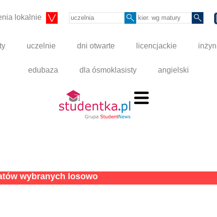
nia lokalnie
ty
uczelnie
dni otwarte
licencjackie
inżyn
edubaza
dla ósmoklasisty
angielski
tatów wybranych losowo