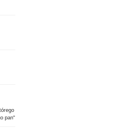
tórego
go pan"