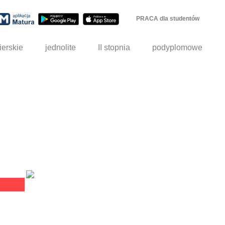
PRACA dla studentów
ierskie
jednolite
II stopnia
podyplomowe