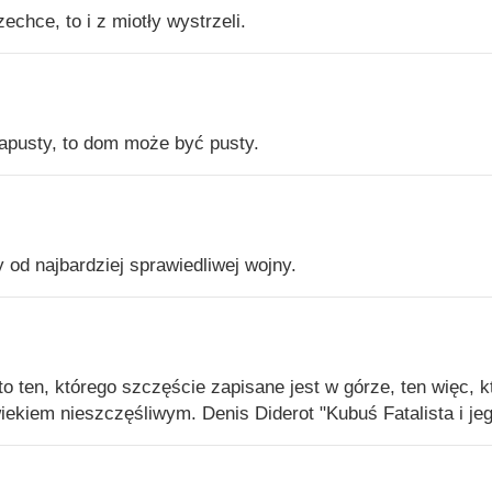
zechce, to i z miotły wystrzeli.
zapusty, to dom może być pusty.
y od najbardziej sprawiedliwej wojny.
o ten, którego szczęście zapisane jest w górze, ten więc, k
wiekiem nieszczęśliwym. Denis Diderot "Kubuś Fatalista i je