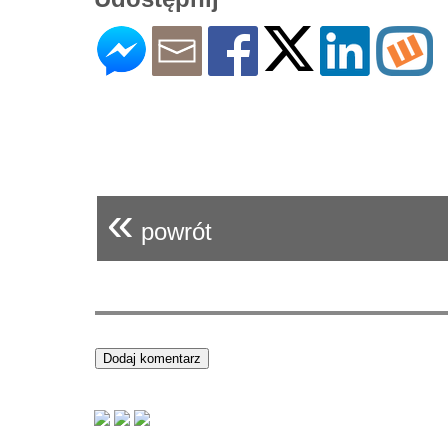
«
powrót