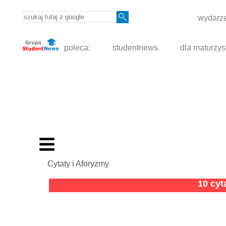
wydarze
poleca:
studentnews
dla maturzys
Cytaty i Aforyzmy
10 cy