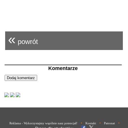
«
powrót
Komentarze
•
•
•
Reklama - Wykorzystajmy wspólnie nasz potencjał!
Kontakt
Patronat