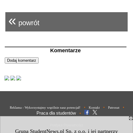
«
powrót
Komentarze
•
•
•
Reklama - Wykorzystajmy wspólnie nasz potencjał!
Kontakt
Patronat
Praca dla studentów
•
Polityka Prywatności
Grupa StudentNews.pl Sp. z o.o. i jej partnerzy