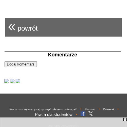
«
powrót
Komentarze
•
•
•
Reklama - Wykorzystajmy wspólnie nasz potencjał!
Kontakt
Patronat
Praca dla studentów
•
Polityka Prywatności