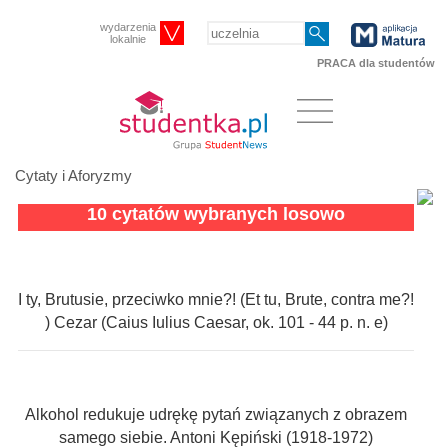
wydarzenia
lokalnie
PRACA dla studentów
Cytaty i Aforyzmy
10 cytatów wybranych losowo
I ty, Brutusie, przeciwko mnie?! (Et tu, Brute, contra me?!
) Cezar (Caius Iulius Caesar, ok. 101 - 44 p. n. e)
Alkohol redukuje udrękę pytań związanych z obrazem
samego siebie. Antoni Kępiński (1918-1972)