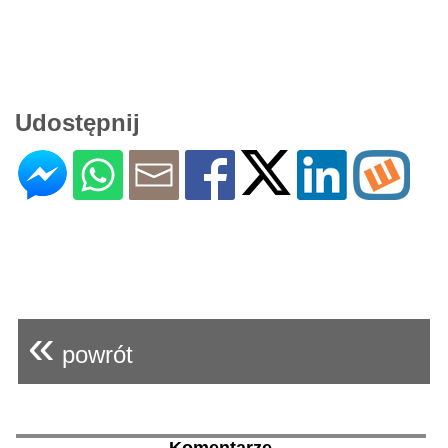
Udostępnij
«
powrót