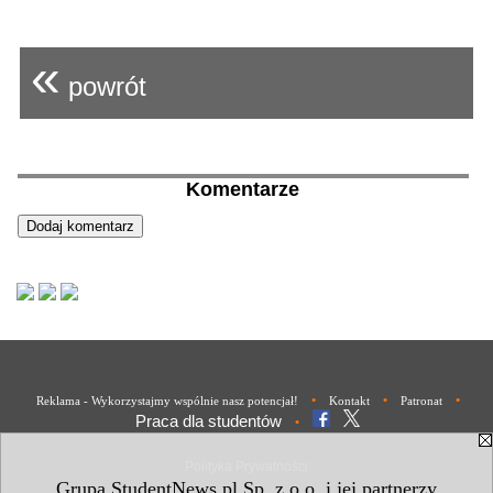
«
powrót
Komentarze
•
•
•
Reklama - Wykorzystajmy wspólnie nasz potencjał!
Kontakt
Patronat
Praca dla studentów
•
Polityka Prywatności
Grupa StudentNews.pl Sp. z o.o. i jej partnerzy