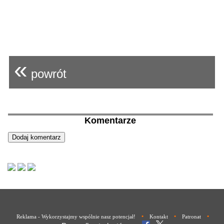
«
powrót
Komentarze
•
•
•
Reklama - Wykorzystajmy wspólnie nasz potencjał!
Kontakt
Patronat