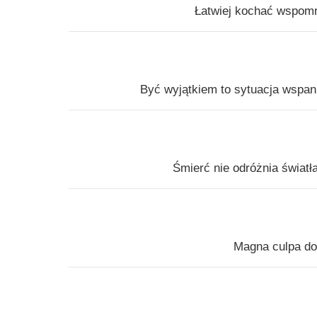
Łatwiej kochać wspomn
Być wyjątkiem to sytuacja wspani
Śmierć nie odróżnia światła
Magna culpa dol