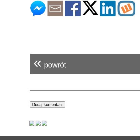
«
powrót