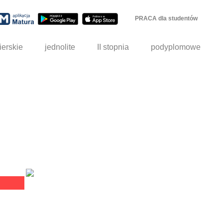
PRACA dla studentów
ierskie
jednolite
II stopnia
podyplomowe