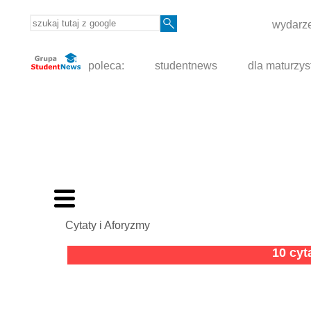
wydarze
poleca:
studentnews
dla maturzys
Cytaty i Aforyzmy
10 cy