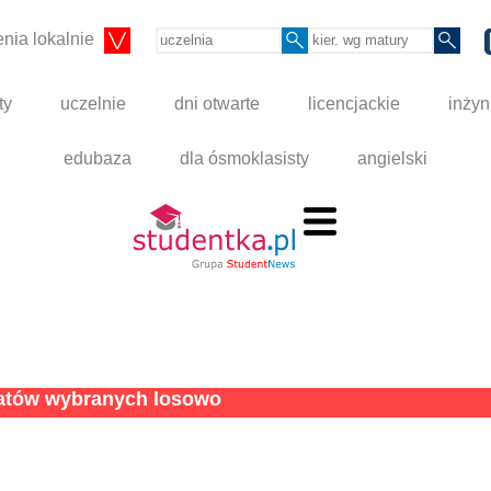
nia lokalnie
ty
uczelnie
dni otwarte
licencjackie
inżyn
edubaza
dla ósmoklasisty
angielski
tatów wybranych losowo