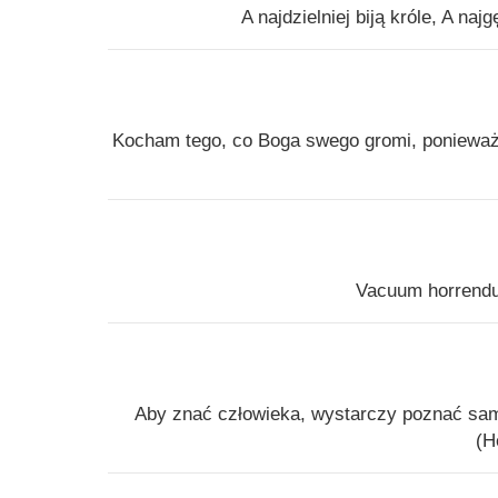
A najdzielniej biją króle, A na
Kocham tego, co Boga swego gromi, ponieważ
Vacuum horrendu
Aby znać człowieka, wystarczy poznać same
(H