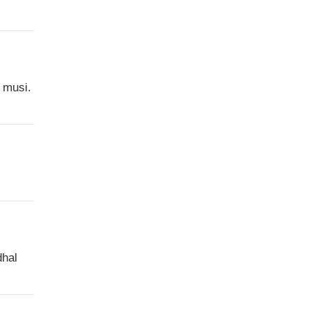
 musi.
dhal