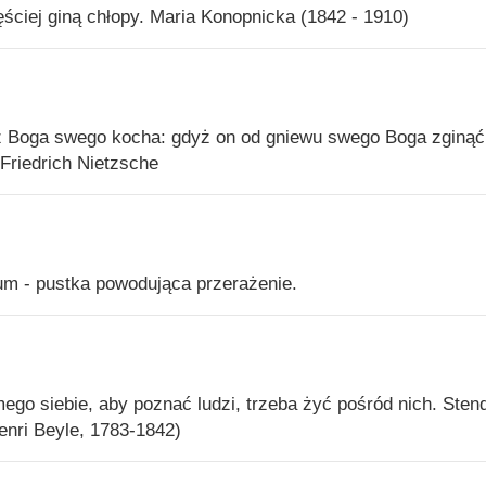
jgęściej giną chłopy. Maria Konopnicka (1842 - 1910)
 Boga swego kocha: gdyż on od gniewu swego Boga zginąć
Friedrich Nietzsche
m - pustka powodująca przerażenie.
go siebie, aby poznać ludzi, trzeba żyć pośród nich. Sten
enri Beyle, 1783-1842)