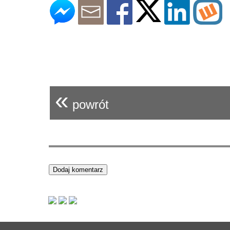
«
powrót