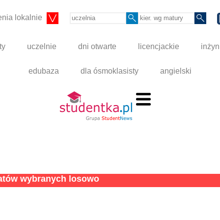
nia lokalnie
ty
uczelnie
dni otwarte
licencjackie
inżyn
edubaza
dla ósmoklasisty
angielski
tatów wybranych losowo