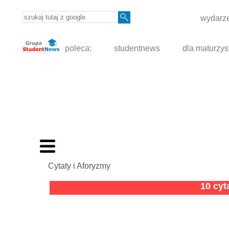
wydarze
poleca:
studentnews
dla maturzys
Cytaty i Aforyzmy
10 cy