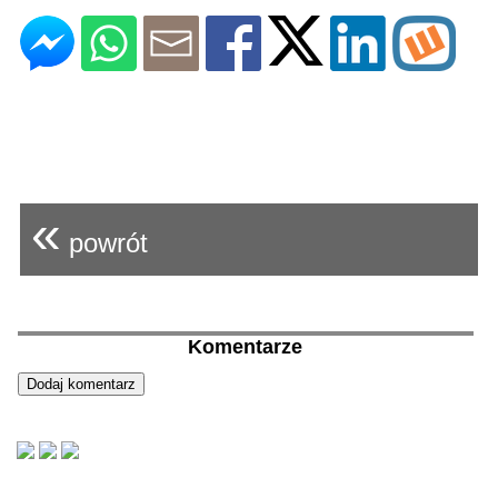
«
powrót
Komentarze