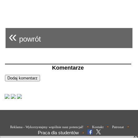
«
powrót
Komentarze
•
•
•
Reklama - Wykorzystajmy wspólnie nasz potencjał!
Kontakt
Patronat
Praca dla studentów
•