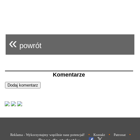
«
powrót
Komentarze
•
•
•
Reklama - Wykorzystajmy wspólnie nasz potencjał!
Kontakt
Patronat