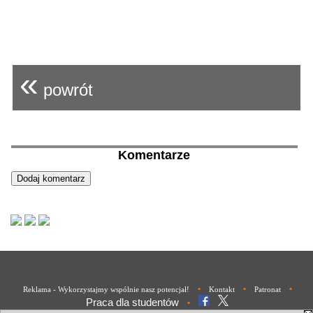
«
powrót
Komentarze
•
•
•
Reklama - Wykorzystajmy wspólnie nasz potencjał!
Kontakt
Patronat
Praca dla studentów
•