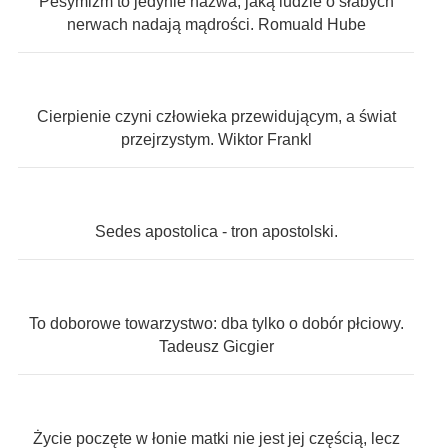
Pesymizm to jedynie nazwa, jaką ludzie o słabych
nerwach nadają mądrości. Romuald Hube
Cierpienie czyni człowieka przewidującym, a świat
przejrzystym. Wiktor Frankl
Sedes apostolica - tron apostolski.
To doborowe towarzystwo: dba tylko o dobór płciowy.
Tadeusz Gicgier
Życie poczęte w łonie matki nie jest jej częścią, lecz