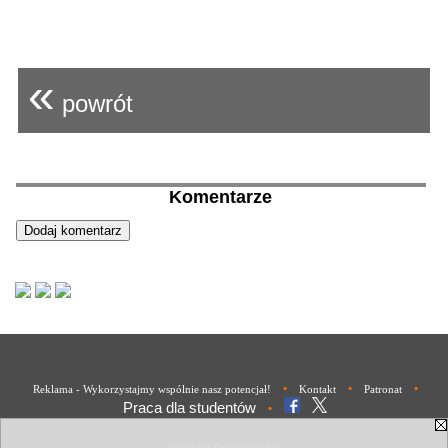
«
powrót
Komentarze
•
•
•
Reklama - Wykorzystajmy wspólnie nasz potencjał!
Kontakt
Patronat
Praca dla studentów
•