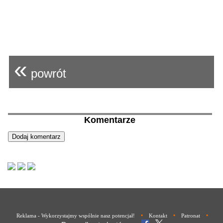
«
powrót
Komentarze
•
•
•
Reklama - Wykorzystajmy wspólnie nasz potencjał!
Kontakt
Patronat