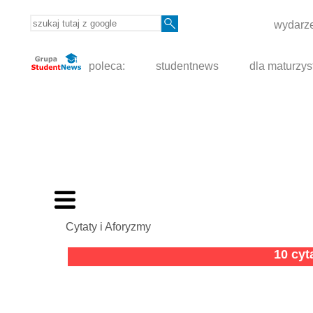
wydarze
poleca:
studentnews
dla maturzys
Cytaty i Aforyzmy
10 cy