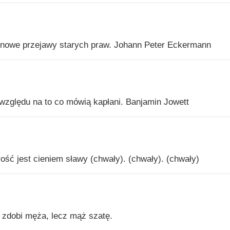
nowe przejawy starych praw. Johann Peter Eckermann
zględu na to co mówią kapłani. Banjamin Jowett
rość jest cieniem sławy (chwały). (chwały). (chwały)
 zdobi męża, lecz mąż szatę.