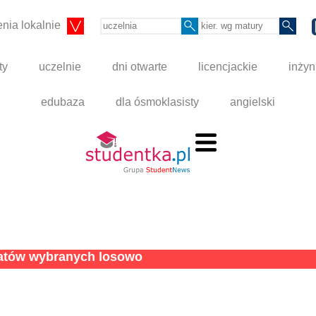
nia lokalnie
ty
uczelnie
dni otwarte
licencjackie
inżyn
edubaza
dla ósmoklasisty
angielski
tatów wybranych losowo