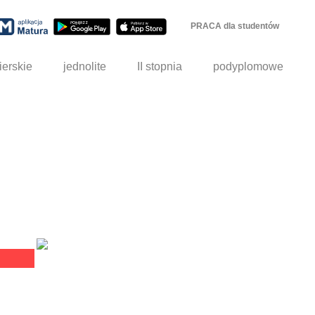
PRACA dla studentów
ierskie
jednolite
II stopnia
podyplomowe