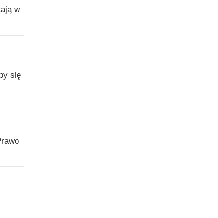
tają w
by się
Prawo