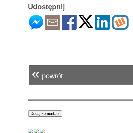
Udostępnij
«
powrót