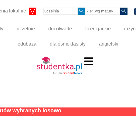
nia lokalnie
ty
uczelnie
dni otwarte
licencjackie
inżyn
edubaza
dla ósmoklasisty
angielski
tatów wybranych losowo