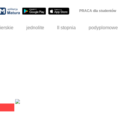
PRACA dla studentów
ierskie
jednolite
II stopnia
podyplomowe