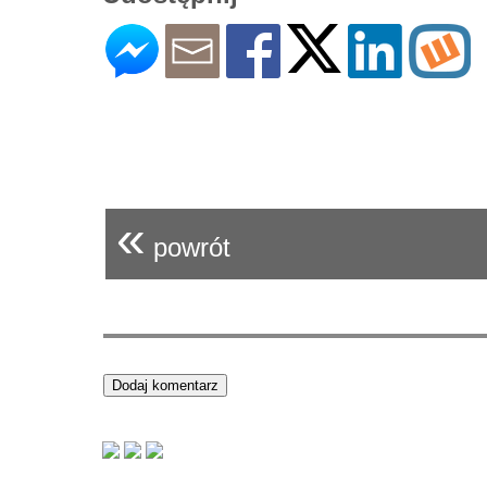
«
powrót