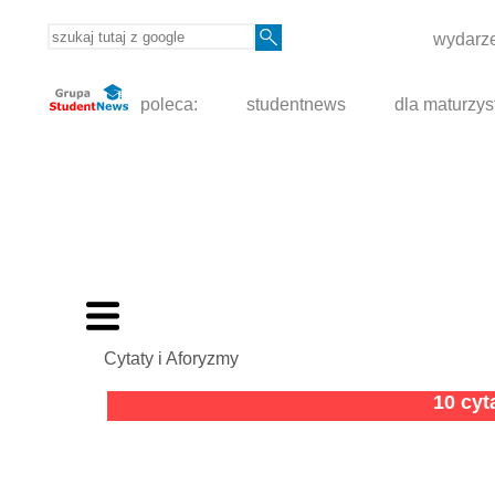
wydarze
poleca:
studentnews
dla maturzys
Cytaty i Aforyzmy
10 cy