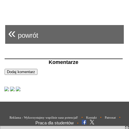
«
powrót
Komentarze
•
•
•
Reklama - Wykorzystajmy wspólnie nasz potencjał!
Kontakt
Patronat
Praca dla studentów
•