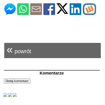
«
powrót
Komentarze