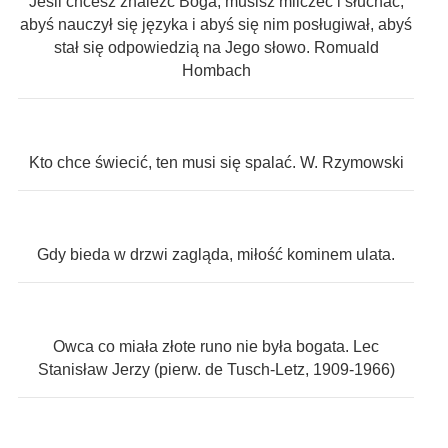
Jeśli chcesz znaleźć Boga, musisz milczeć i słuchać,
abyś nauczył się języka i abyś się nim posługiwał, abyś
stał się odpowiedzią na Jego słowo. Romuald
Hombach
Kto chce świecić, ten musi się spalać. W. Rzymowski
Gdy bieda w drzwi zagląda, miłość kominem ulata.
Owca co miała złote runo nie była bogata. Lec
Stanisław Jerzy (pierw. de Tusch-Letz, 1909-1966)