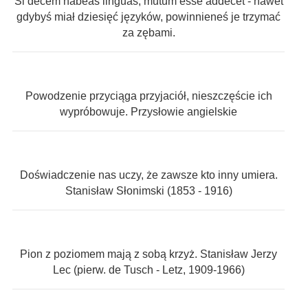
Si decem habeas linguas, mutum esse addecet - nawet
gdybyś miał dziesięć języków, powinnieneś je trzymać
za zębami.
Powodzenie przyciąga przyjaciół, nieszczęście ich
wypróbowuje. Przysłowie angielskie
Doświadczenie nas uczy, że zawsze kto inny umiera.
Stanisław Słonimski (1853 - 1916)
Pion z poziomem mają z sobą krzyż. Stanisław Jerzy
Lec (pierw. de Tusch - Letz, 1909-1966)