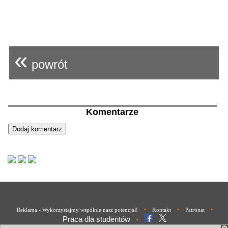
«
powrót
Komentarze
•
•
•
Reklama - Wykorzystajmy wspólnie nasz potencjał!
Kontakt
Patronat
Praca dla studentów
•