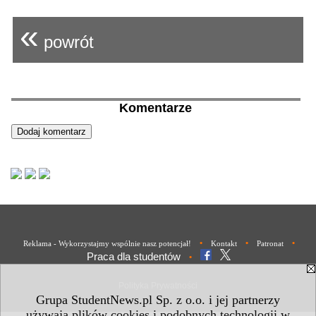
«
powrót
Komentarze
•
•
•
Reklama - Wykorzystajmy wspólnie nasz potencjał!
Kontakt
Patronat
Praca dla studentów
•
Polityka Prywatności
Grupa StudentNews.pl Sp. z o.o. i jej partnerzy
używają plików cookies i podobnych technologii w