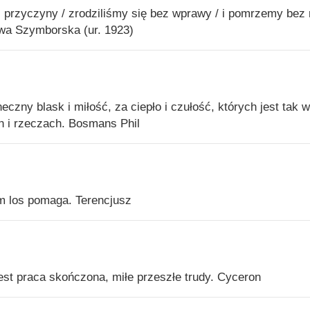
tej przyczyny / zrodziliśmy się bez wprawy / i pomrzemy bez 
wa Szymborska (ur. 1923)
zny blask i miłość, za ciepło i czułość, których jest tak w
h i rzeczach. Bosmans Phil
m los pomaga. Terencjusz
 jest praca skończona, miłe przeszłe trudy. Cyceron