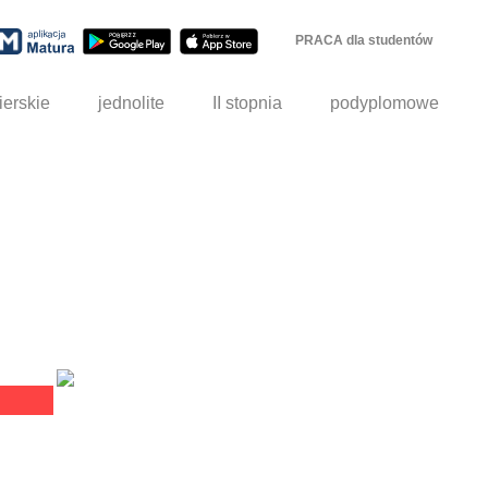
PRACA dla studentów
ierskie
jednolite
II stopnia
podyplomowe