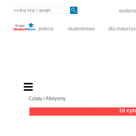
wydarze
poleca:
studentnews
dla maturzys
Cytaty i Aforyzmy
10 cy