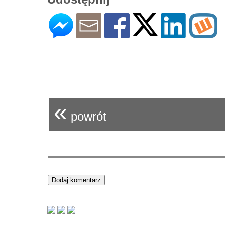
«
powrót