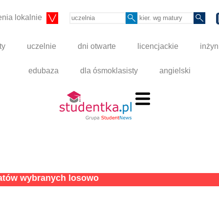
nia lokalnie
ty
uczelnie
dni otwarte
licencjackie
inżyn
edubaza
dla ósmoklasisty
angielski
tatów wybranych losowo