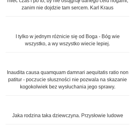
mieć czas i po to, by nie osiągnął danego celu nogami,
zanim nie dojdzie tam sercem. Karl Kraus
I tylko w jednym różnicie się od Boga - Bóg wie
wszystko, a wy wszystko wiecie lepiej.
Inaudita causa quamquam damnari aequitatis ratio non
patitur - poczucie słuszności nie pozwala na skazanie
kogokolwiek bez wysłuchania jego sprawy.
Jaka rodzina taka dziewczyna. Przysłowie ludowe