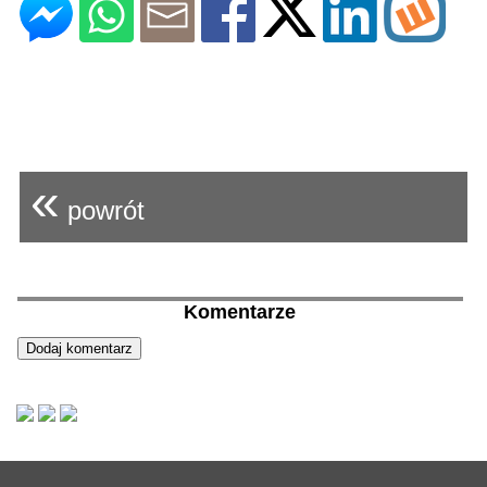
«
powrót
Komentarze