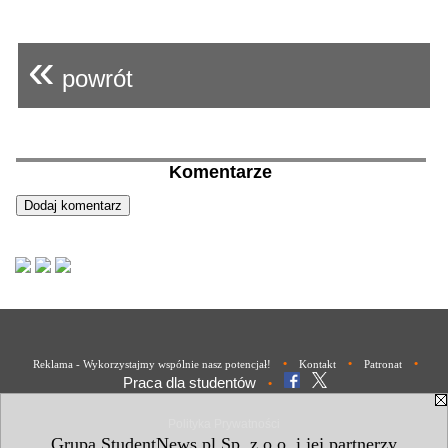
«
powrót
Komentarze
•
•
•
Reklama - Wykorzystajmy wspólnie nasz potencjał!
Kontakt
Patronat
Praca dla studentów
•
Polityka Prywatności
Grupa StudentNews.pl Sp. z o.o. i jej partnerzy