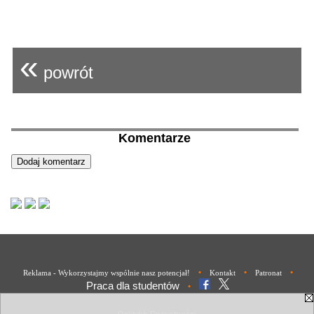
«
powrót
Komentarze
•
•
•
Reklama - Wykorzystajmy wspólnie nasz potencjał!
Kontakt
Patronat
Praca dla studentów
•