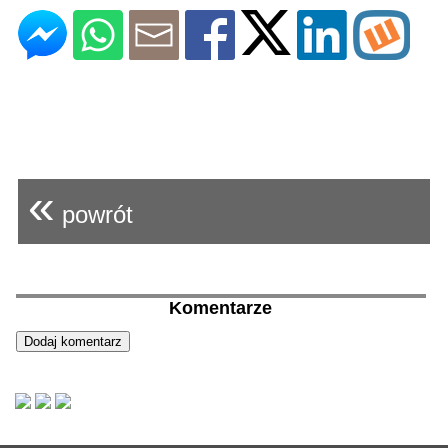
«
powrót
Komentarze