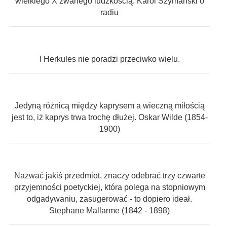
wielkiego X zwanego ludzkością. Karol Szymański o
radiu
I Herkules nie poradzi przeciwko wielu.
Jedyną różnicą między kaprysem a wieczną miłością
jest to, iż kaprys trwa trochę dłużej. Oskar Wilde (1854-
1900)
Nazwać jakiś przedmiot, znaczy odebrać trzy czwarte
przyjemności poetyckiej, która polega na stopniowym
odgadywaniu, zasugerować - to dopiero ideał.
Stephane Mallarme (1842 - 1898)