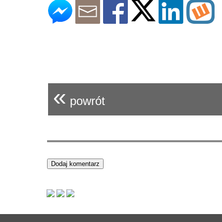
«
powrót