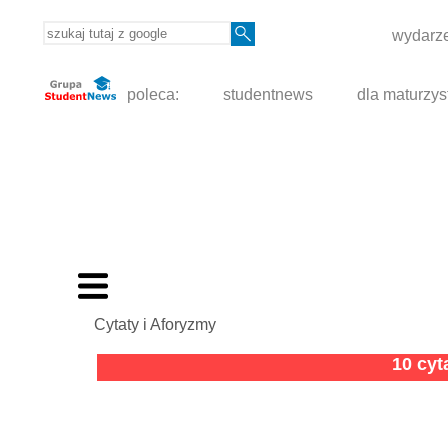
wydarze
poleca:
studentnews
dla maturzys
Cytaty i Aforyzmy
10 cy