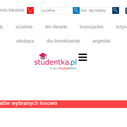
nia lokalnie
ty
uczelnie
dni otwarte
licencjackie
inżyn
edubaza
dla ósmoklasisty
angielski
tatów wybranych losowo