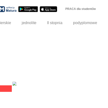
PRACA dla studentów
ierskie
jednolite
II stopnia
podyplomowe