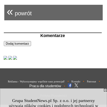
«
powrót
Komentarze
•
•
•
Reklama - Wykorzystajmy wspólnie nasz potencjał!
Kontakt
Patronat
Praca dla studentów
•
Polityka Prywatności
Grupa StudentNews.pl Sp. z o.o. i jej partnerzy
używają plików cookies i podobnych technologii w